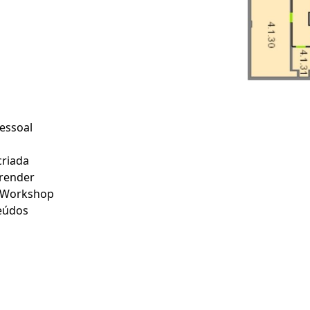
essoal
riada
render
 Workshop
eúdos