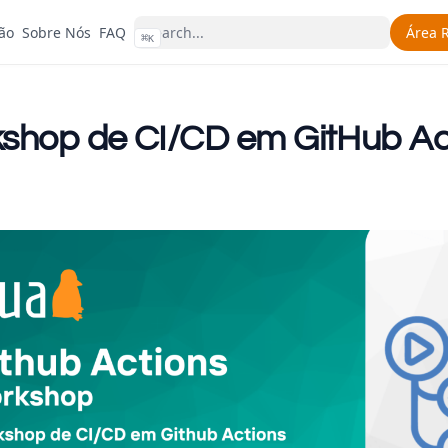
cão
Sobre Nós
FAQ
Área 
⌘
K
shop de CI/CD em GitHub Ac