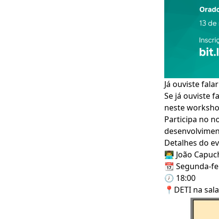
Já ouviste fala
Se já ouviste 
neste worksho
Participa no 
desenvolviment
Detalhes do e
👨‍💻 João Capu
📆 Segunda-fei
🕖 18:00
📍DETI na sala